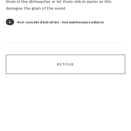
them in the dishwasher or let them sink in water as this
damages the grain of the wood.

Voir conseils d'entretien - See maintenance advices
Laver à la main et huiler régulièrement.

Ne pas laisser tremper dans l’eau.

Handwash without letting sink in water.

RETOUR
Regularly apply mineral oil to protect.
