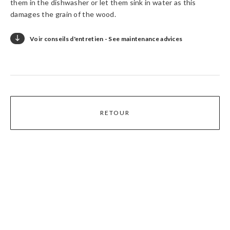
them in the dishwasher or let them sink in water as this
damages the grain of the wood.

Voir conseils d'entretien - See maintenance advices
Laver à la main et huiler régulièrement.

Ne pas laisser tremper dans l’eau.

Handwash without letting sink in water.

RETOUR
Regularly apply mineral oil to protect.
