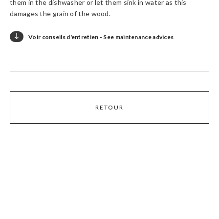
them in the dishwasher or let them sink in water as this
damages the grain of the wood.

Voir conseils d'entretien - See maintenance advices
Laver à la main et huiler régulièrement.

Ne pas laisser tremper dans l’eau.

Handwash without letting sink in water.

RETOUR
Regularly apply mineral oil to protect.
